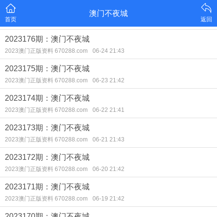
澳门不夜城
首页
返回
2023176期：澳门不夜城
2023澳门正版资料 670288.com
06-24 21:43
2023175期：澳门不夜城
2023澳门正版资料 670288.com
06-23 21:42
2023174期：澳门不夜城
2023澳门正版资料 670288.com
06-22 21:41
2023173期：澳门不夜城
2023澳门正版资料 670288.com
06-21 21:43
2023172期：澳门不夜城
2023澳门正版资料 670288.com
06-20 21:42
2023171期：澳门不夜城
2023澳门正版资料 670288.com
06-19 21:42
2023170期：澳门不夜城