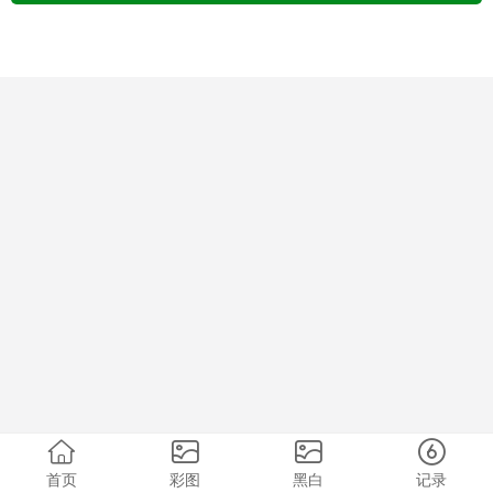
首页
彩图
黑白
记录