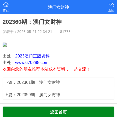
澳门女财神
首页
返回
202360期：澳门女财神
发表于：2026-05-21 22:34:21
81778
出处：
2023澳门正版资料
出处：
www.670288.com
欢迎向您的朋友推荐本站或本资料，一起交流！
下篇：202361期：澳门女财神
上篇：202359期：澳门女财神
返回首页