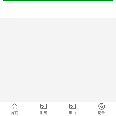
首页
彩图
黑白
记录